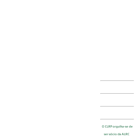
an Simple Tech
ro 28, 2016
MAIS
ell Co Branding
ro 21, 2016
MAIS
O CLRP orgulha-se de
ser sócio da ALRC