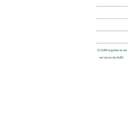
O CLRP orgulha-se de
ser sócio da ALRC