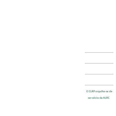
sul!
O CLRP orgulha-se de
ser sócio da ALRC