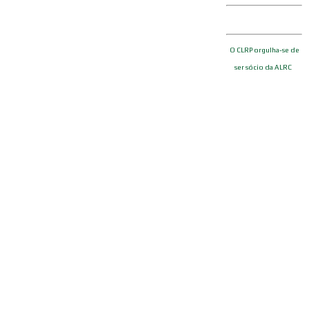
O CLRP orgulha-se de
ser sócio da ALRC
Links Úteis
Curiosidades Land Rover
Política de Cookies
Política de Privacidade
Estatutos