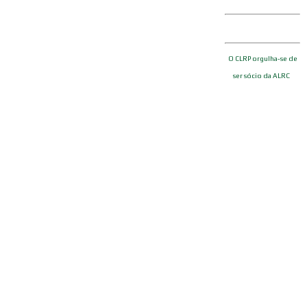
O CLRP orgulha-se de
ser sócio da ALRC
Links Úteis
Curiosidades Land Rover
Política de Cookies
Política de Privacidade